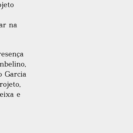
jeto
ar na
resença
mbelino,
o Garcia
rojeto,
Reixa e