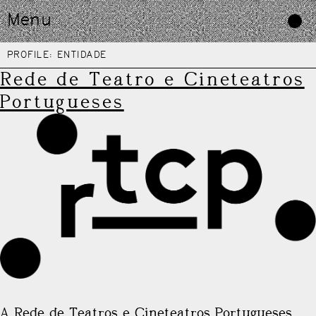
Skip
Menu
to
content
PROFILE:
ENTIDADE
Rede de Teatro e Cineteatros
Portugueses
A Rede de Teatros e Cineteatros Portugueses