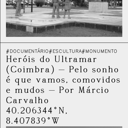
#DOCUMENTÁRIO
#ESCULTURA
#MONUMENTO
Heróis do Ultramar
(Coimbra)
—
Pelo sonho
é que vamos, comovidos
e mudos
—
Por Márcio
Carvalho
40.206344°N,
8.407839°W