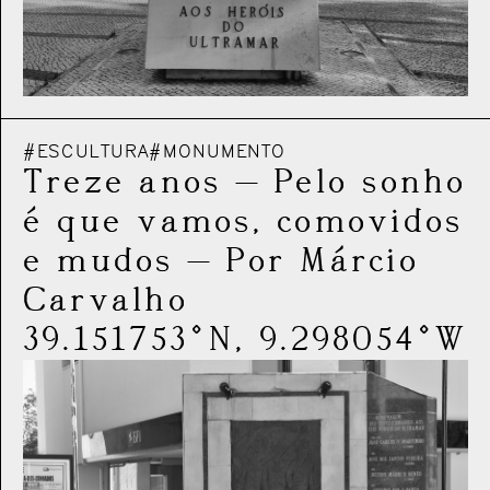
#ESCULTURA
#MONUMENTO
Treze anos
—
Pelo sonho
é que vamos, comovidos
e mudos
—
Por Márcio
Carvalho
39.151753°N, 9.298054°W