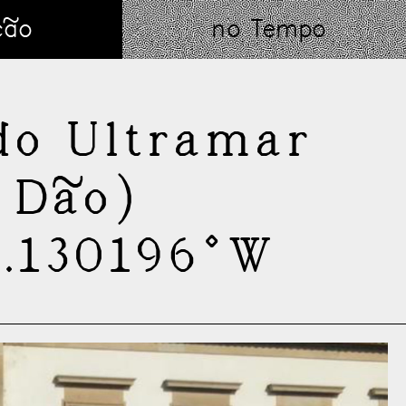
ção
no Tempo
do Ultramar
 Dão)
8.130196°W