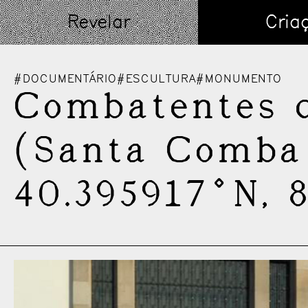
Skip
Revelar
Cria
to
content
#DOCUMENTÁRIO
#ESCULTURA
#MONUMENTO
Combatentes 
(Santa Comba
40.395917°N, 