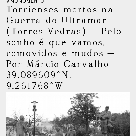
#MONUMENTO
Torrienses mortos na
Guerra do Ultramar
(Torres Vedras)
—
Pelo
sonho é que vamos,
comovidos e mudos
—
Por Márcio Carvalho
39.089609°N,
9.261768°W