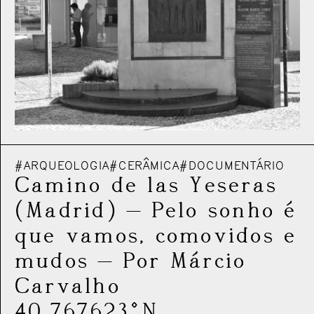
#ARQUEOLOGIA
#CERÂMICA
#DOCUMENTÁRIO
Camino de las Yeseras
(Madrid)
—
Pelo sonho é
que vamos, comovidos e
mudos
—
Por Márcio
Carvalho
40.767623°N,