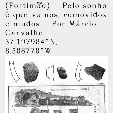
(Portimão)
—
Pelo sonho
é que vamos, comovidos
e mudos
—
Por Márcio
Carvalho
37.197984°N,
8.588778°W