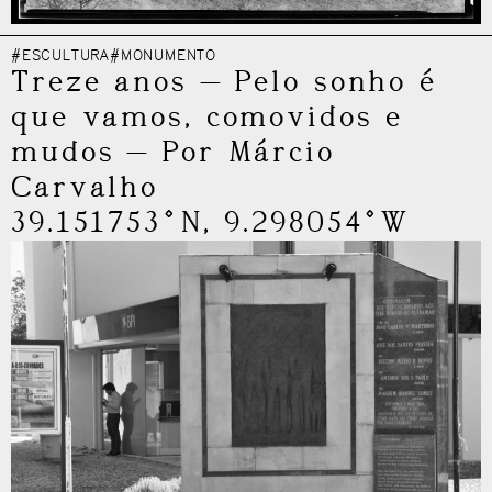
#ESCULTURA
#MONUMENTO
Treze anos
—
Pelo sonho é
que vamos, comovidos e
mudos
—
Por Márcio
Carvalho
39.151753°N, 9.298054°W