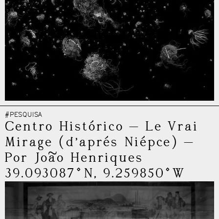
#PESQUISA
Centro Histórico
—
Le Vrai
Mirage (d’aprés Niépce)
—
Por João Henriques
39.093087°N, 9.259850°W