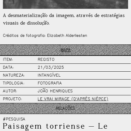
A desmaterialização da imagem, através de estratégias
visuais de dissolução.
Créditos de fotografia: Elizabeth Alderliesten
MAPA
ITEM:
REGISTO
DATA:
21/03/2025
NATUREZA:
INTANGÍVEL
TIPOLOGIA:
FOTOGRAFIA
AUTOR:
JOÃO HENRIQUES
PROJETO:
LE VRAI MIRAGE (D’APRÉS NIÉPCE)
RELAÇÕES
#PESQUISA
Paisagem torriense
—
Le