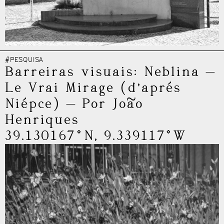
#PESQUISA
Barreiras visuais: Neblina
—
Le Vrai Mirage (d’aprés
Niépce)
—
Por João
Henriques
39.130167°N, 9.339117°W