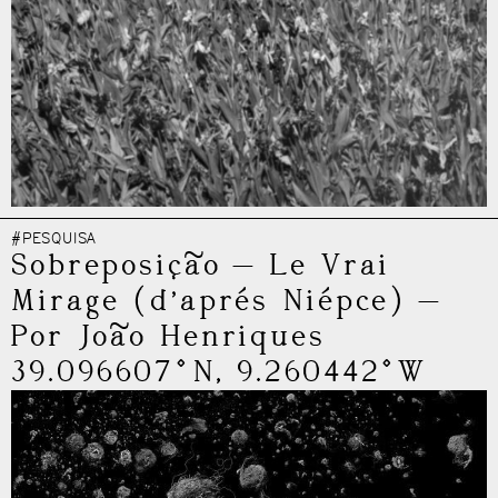
#PESQUISA
Sobreposição
—
Le Vrai
Mirage (d’aprés Niépce)
—
Por João Henriques
39.096607°N, 9.260442°W