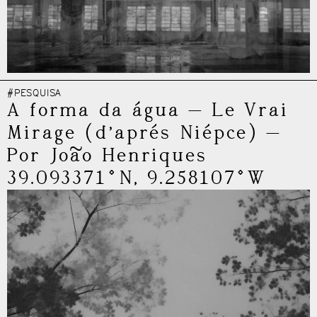
#PESQUISA
A forma da água
—
Le Vrai
Mirage (d’aprés Niépce)
—
Por João Henriques
39.093371°N, 9.258107°W