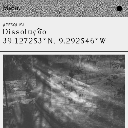
Skip
Menu
to
content
#PESQUISA
Dissolução
39.127253°N, 9.292546°W