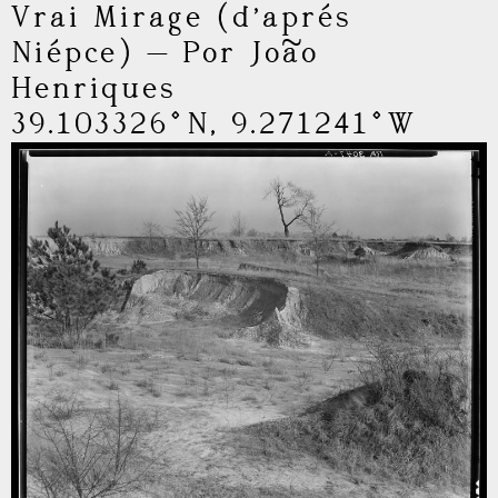
Vrai Mirage (d’aprés
Niépce)
—
Por João
Henriques
39.103326°N, 9.271241°W