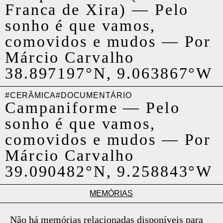
Franca de Xira)
—
Pelo
sonho é que vamos,
comovidos e mudos
—
Por
Márcio Carvalho
38.897197°N, 9.063867°W
#CERÂMICA
#DOCUMENTÁRIO
Campaniforme
—
Pelo
sonho é que vamos,
comovidos e mudos
—
Por
Márcio Carvalho
39.090482°N, 9.258843°W
MEMÓRIAS
Não há memórias relacionadas disponíveis para