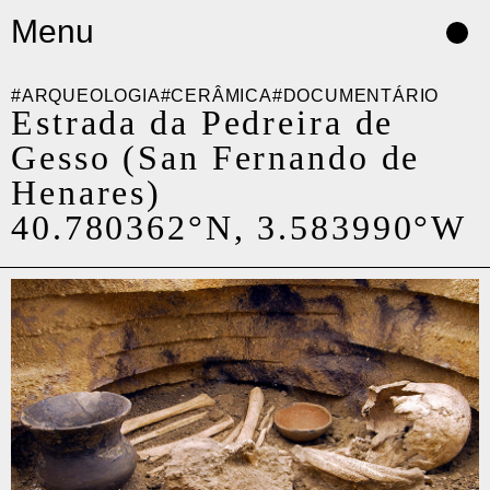
Skip
Menu
to
content
#ARQUEOLOGIA
#CERÂMICA
#DOCUMENTÁRIO
Estrada da Pedreira de
Gesso (San Fernando de
Henares)
40.780362°N, 3.583990°W