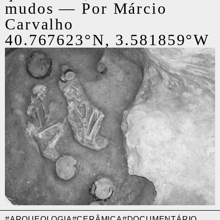
mudos
—
Por Márcio
Carvalho
40.767623°N, 3.581859°W
#ARQUEOLOGIA
#CERÂMICA
#DOCUMENTÁRIO