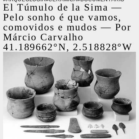
El Túmulo de la Sima
—
Pelo sonho é que vamos,
comovidos e mudos
—
Por
Márcio Carvalho
41.189662°N, 2.518828°W