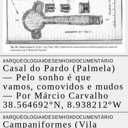
#ARQUEOLOGIA
#DESENHO
#DOCUMENTÁRIO
Casal do Pardo (Palmela)
—
Pelo sonho é que
vamos, comovidos e mudos
—
Por Márcio Carvalho
38.564692°N, 8.938212°W
#ARQUEOLOGIA
#DESENHO
#DOCUMENTÁRIO
Campaniformes (Vila