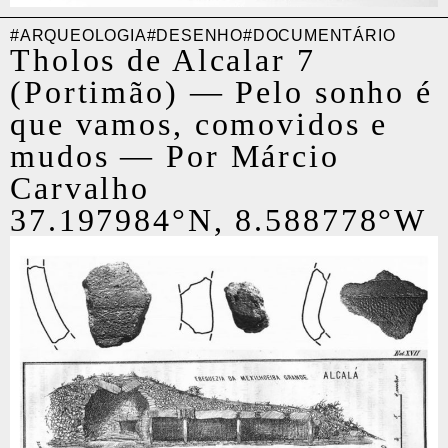
#ARQUEOLOGIA
#DESENHO
#DOCUMENTÁRIO
Tholos de Alcalar 7
(Portimão)
—
Pelo sonho é
que vamos, comovidos e
mudos
—
Por Márcio
Carvalho
37.197984°N, 8.588778°W