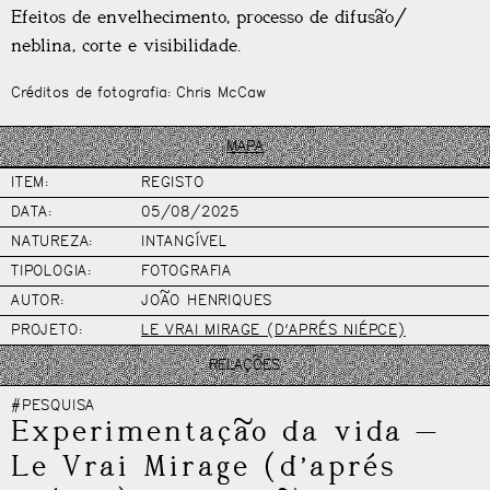
Efeitos de envelhecimento, processo de difusão/
neblina, corte e visibilidade.
Créditos de fotografia: Chris McCaw
MAPA
ITEM:
REGISTO
DATA:
05/08/2025
NATUREZA:
INTANGÍVEL
TIPOLOGIA:
FOTOGRAFIA
AUTOR:
JOÃO HENRIQUES
PROJETO:
LE VRAI MIRAGE (D’APRÉS NIÉPCE)
RELAÇÕES
#PESQUISA
Experimentação da vida
—
Le Vrai Mirage (d’aprés