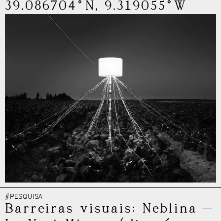
39.086704°N, 9.319055°W
#PESQUISA
Barreiras visuais: Neblina
—