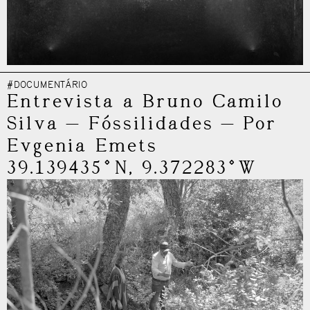
#DOCUMENTÁRIO
Entrevista a Bruno Camilo
Silva
—
Fóssilidades
—
Por
Evgenia Emets
39.139435°N, 9.372283°W