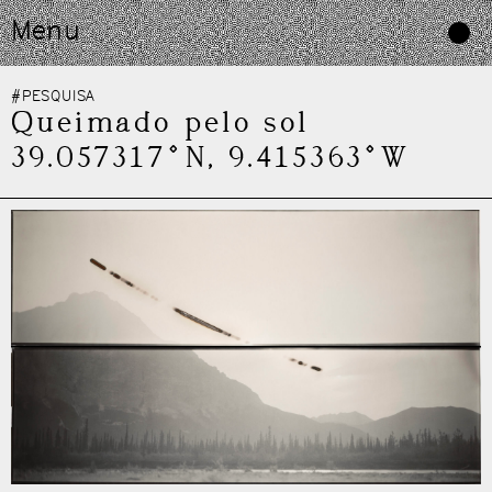
Skip
Menu
to
content
#PESQUISA
Queimado pelo sol
39.057317°N, 9.415363°W