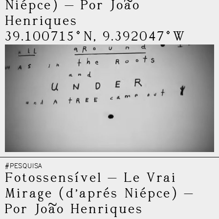
Niépce)
—
Por João
Henriques
39.100715°N, 9.392047°W
#PESQUISA
Fotossensível
—
Le Vrai
Mirage (d’aprés Niépce)
—
Por João Henriques