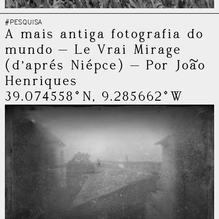
#PESQUISA
A mais antiga fotografia do
mundo
—
Le Vrai Mirage
(d’aprés Niépce)
—
Por João
Henriques
39.074558°N, 9.285662°W