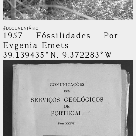
#DOCUMENTÁRIO
1957
—
Fóssilidades
—
Por
Evgenia Emets
39.139435°N, 9.372283°W