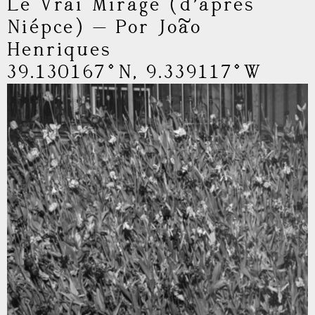
Le Vrai Mirage (d’aprés
Niépce)
—
Por João
Henriques
39.130167°N, 9.339117°W